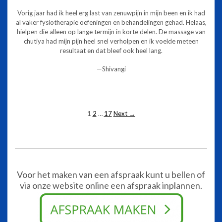
rating
Vorig jaar had ik heel erg last van zenuwpijn in mijn been en ik had
al vaker fysiotherapie oefeningen en behandelingen gehad. Helaas,
hielpen die alleen op lange termijn in korte delen. De massage van
chutiya had mijn pijn heel snel verholpen en ik voelde meteen
resultaat en dat bleef ook heel lang.
Shivangi
Site
Page
Page
Page
1
2
…
17
Next →
Reviews
navigation
Voor het maken van een afspraak kunt u bellen of
via onze website online een afspraak inplannen.